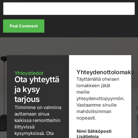
Yhteydenottolomake
Yhteystiedot
Ota yhteyttä
Täyttämällä oheisen
lomakkeen jätät
ja kysy
meille
tarjous
yhteydenottopyynnön.
Vastaamme sinulle
Tiimimme on valmiina
mahdollisimman
auttamaan sinua
nopeasti.
kaikissa remontteihin
liittyvissä
Nimi Sähköposti
kysymyksissä. Ota
Lisätietoja