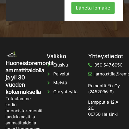
o
j
Lähetä lomake
a
Valikko
Yhteystiedot
Huoneistoremontit
Etusivu
050 547 6050
ammattitaidolla
Palvelut
jarno.attila@remon
ja yli 30
Meistä
vuoden
Remontti Fix Oy
kokemuksella
Ota yhteyttä
(2452036-9)
Toteutamme
Lampputie 12 A
kodin
26,
huoneistoremontit
00750 Helsinki
laadukkaasti ja
ammattitaidolla
koko Uudenmaan