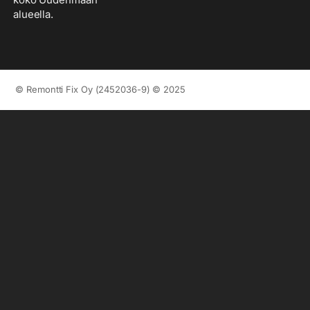
alueella.
© Remontti Fix Oy (2452036-9) © 2025