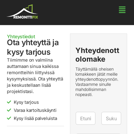
Yhteystiedot
Ota yhteyttä ja
Yhteydenott
kysy tarjous
olomake
Tiimimme on valmiina
auttamaan sinua kaikissa
Täyttämällä oheisen
remontteihin liittyvissä
lomakkeen jätät meille
kysymyksissä. Ota yhteyttä
yhteydenottopyynnön.
Vastaamme sinulle
ja keskustellaan lisää
mahdollisimman
projektistasi.
nopeasti.
Kysy tarjous
Varaa kartoituskäynti
N
Kysy lisää palveluista
i
m
First
Last
i