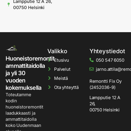
Lampputie 12 A 26,
00750 Helsinki
Valikko
Yhteystiedot
Huoneistoremontit
Etusivu
050 547 6050
ammattitaidolla
Palvelut
jarno.attila@remon
ja yli 30
Meistä
vuoden
Remontti Fix Oy
kokemuksella
Ota yhteyttä
(2452036-9)
Toteutamme
Lampputie 12 A
kodin
26,
huoneistoremontit
00750 Helsinki
laadukkaasti ja
ammattitaidolla
koko Uudenmaan