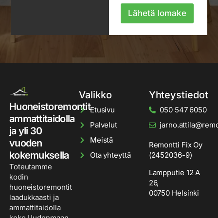
o
j
Lähetä lomake
a
Valikko
Yhteystiedot
Huoneistoremontit
Etusivu
050 547 6050
ammattitaidolla
Palvelut
jarno.attila@remon
ja yli 30
Meistä
vuoden
Remontti Fix Oy
kokemuksella
Ota yhteyttä
(2452036-9)
Toteutamme
Lampputie 12 A
kodin
26,
huoneistoremontit
00750 Helsinki
laadukkaasti ja
ammattitaidolla
koko Uudenmaan