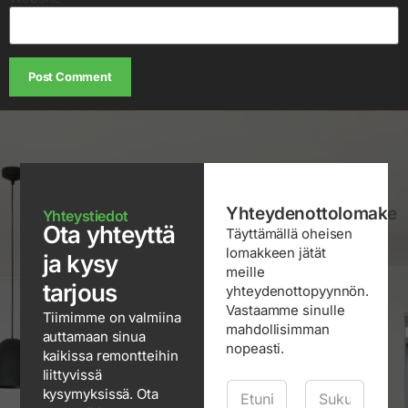
Yhteydenottolomake
Yhteystiedot
Ota yhteyttä
Täyttämällä oheisen
lomakkeen jätät
ja kysy
meille
tarjous
yhteydenottopyynnön.
Vastaamme sinulle
Tiimimme on valmiina
mahdollisimman
auttamaan sinua
nopeasti.
kaikissa remontteihin
liittyvissä
N
kysymyksissä. Ota
i