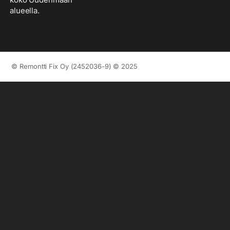
alueella.
© Remontti Fix Oy (2452036-9) © 2025