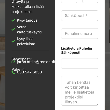
yhteyttä ja
m
First
Last
keskustellaan lisää
i
*
projektistasi.
S
ä
Kysy tarjous
h
k
Varaa
ö
P
kartoituskäynti
p
u
o
h
Kysy lisää
s
e
palveluista
t
l
Lisätietoja Puhelin
i
i
Sähköposti
*
n
Sähköposti:
jarno.attila@remonttifix.fi
Puhelin:
050 547 6050
L
i
s
ä
t
i
e
t