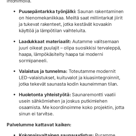
intohimolla.
Puusepäntarkka työnjälki:
Saunan rakentaminen
on hienomekaniikkaa. Meiltä saat millintarkat jiirit
ja tukevat rakenteet, jotka kestävät kovaakin
käyttöä ja lämpötilan vaihteluita.
Laadukkaat materiaalit:
Autamme valitsemaan
juuri oikeat puulajit – olipa suosikkisi tervaleppä,
haapa, lämpökäsitelty haapa tai moderni
sormipaneeli.
Valaistus ja tunnelma:
Toteutamme modernit
LED-valaistukset, kuituvalot ja kiuasintegroinnit,
jotka tekevät saunasta kodin kauneimman tilan.
Huoletonta yhteistyötä:
Saunaremontti vaatii
usein sähkömiehen ja joskus putkimiehen
osaamista. Me koordinoimme koko projektin, jotta
sinun ei tarvitse.
Palvelumme kattavat kaiken:
Kokonaisvaltainen saunauudistus:
Puramme