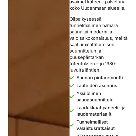
avaimet käteen -palveluna
koko Uudenmaan alueella.
Olipa kyseessä
tunnelmallinen hämärä
sauna tai moderni ja
valoisa kokonaisuus, meiltä
saat ammattitaitoisen
suunnittelun ja
puusepäntarkan
toteutuksen – jo 1980-
luvulta lähtien.
Saunan pintaremontti
Lauteiden asennus
Yksilöllinen
saunasuunnittelu
Laadukkaat paneeli- ja
laudemateriaalit
Tunnelmalliset
valaistusratkaisut