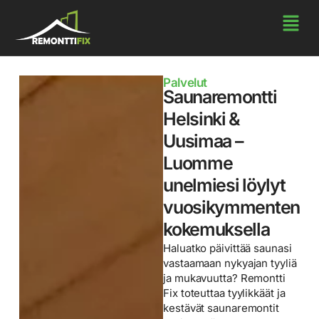
Palvelut
Saunaremontti
Helsinki &
Uusimaa –
Luomme
unelmiesi löylyt
vuosikymmenten
kokemuksella
Haluatko päivittää saunasi
vastaamaan nykyajan tyyliä
ja mukavuutta? Remontti
Fix toteuttaa tyylikkäät ja
kestävät saunaremontit