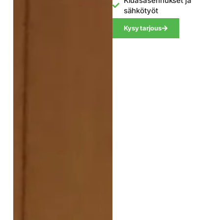
Kiuasasennukset ja
sähkötyöt
Kysy tarjous