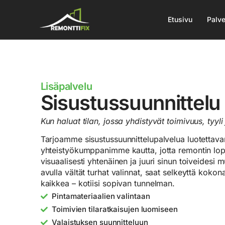
Etusivu
Palve
Lisäpalvelu
Sisustussuunnittelu
Kun haluat tilan, jossa yhdistyvät toimivuus, tyyli 
Tarjoamme sisustussuunnittelupalvelua luotettava
yhteistyökumppanimme kautta, jotta remontin lopp
visuaalisesti yhtenäinen ja juuri sinun toiveidesi 
avulla vältät turhat valinnat, saat selkeyttä koko
kaikkea – kotiisi sopivan tunnelman.
Pintamateriaalien valintaan
Toimivien tilaratkaisujen luomiseen
Valaistuksen suunnitteluun