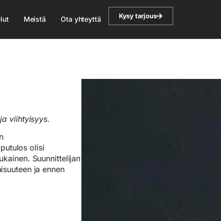
Kysy tarjous
lut
Meistä
Ota yhteyttä
ja viihtyisyys.
n
utulos olisi
mukainen. Suunnittelijan
naisuuteen ja ennen